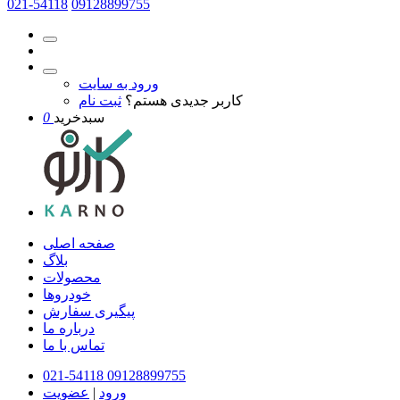
021-54118
09128899755
ورود به سایت
کاربر جدیدی هستم؟
ثبت نام
سبدخرید
0
صفحه اصلی
بلاگ
محصولات
خودروها
پیگیری سفارش
درباره ما
تماس با ما
021-54118
09128899755
ورود
|
عضویت