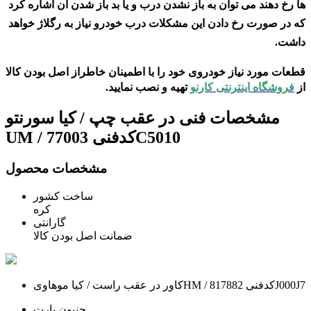
ها رخ دهند می توان به باز نشدن درب و یا بد باز شدن آن اشاره کرد
که در صورت رخ دادن این مشکلات درب خودرو نیاز به رگلاژ خواهد
داشت.
قطعات مورد نیاز خودروی خود را با اطمینان خاطراز اصل بودن کالا
از
فروشگاه اینترنتی کارنو
تهیه و نصب نمایید.
مشخصات فنی
در عقب چپ / کیا سورنتو
UM / کدفنی 77003C5010
مشخصات محصول
ساخت کشور
کره
گارانتی
ضمانت اصل بودن کالا
کاور در عقب راست / کیا موهاویHM / کدفنی 817882J000J7
جنیون پارت