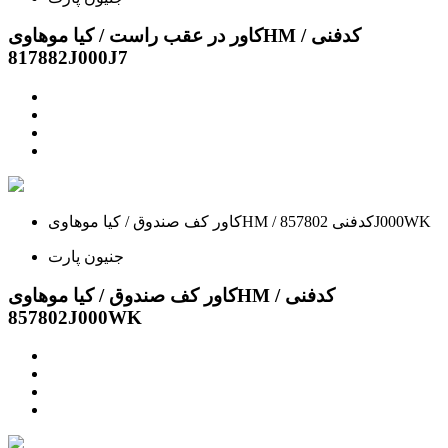
کاور در عقب راست / کیا موهاویHM / کدفنی
817882J000J7
کاور کف صندوق / کیا موهاویHM / کدفنی 857802J000WK
جنیون پارت
کاور کف صندوق / کیا موهاویHM / کدفنی
857802J000WK