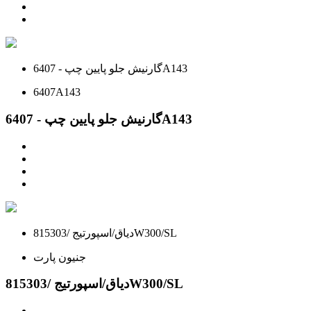
گارنيش جلو پايين چپ - 6407A143
6407A143
گارنيش جلو پايين چپ - 6407A143
دیاق/اسپورتیج /815303W300/SL
جنیون پارت
دیاق/اسپورتیج /815303W300/SL