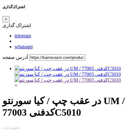
اشتراک‌گذاری
×
اشتراک گذاری
telegram
whatsapp
آدرس صفحه
×
در عقب چپ / کیا سورنتو UM /
کدفنی 77003C5010
جنیون پارت