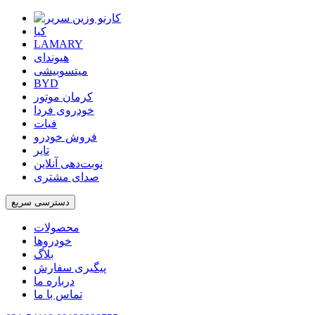
کیا
LAMARY
هیوندای
میتسوبیشی
BYD
کرمان موتور
خودروی فردا
فیات
فروش خودرو
تایر
نوبت‌دهی آنلاین
صدای مشتری
دسترسی سریع
محصولات
خودروها
بلاگ
پیگیری سفارش
درباره ما
تماس با ما