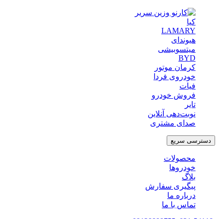
کیا
LAMARY
هیوندای
میتسوبیشی
BYD
کرمان موتور
خودروی فردا
فیات
فروش خودرو
تایر
نوبت‌دهی آنلاین
صدای مشتری
دسترسی سریع
محصولات
خودروها
بلاگ
پیگیری سفارش
درباره ما
تماس با ما