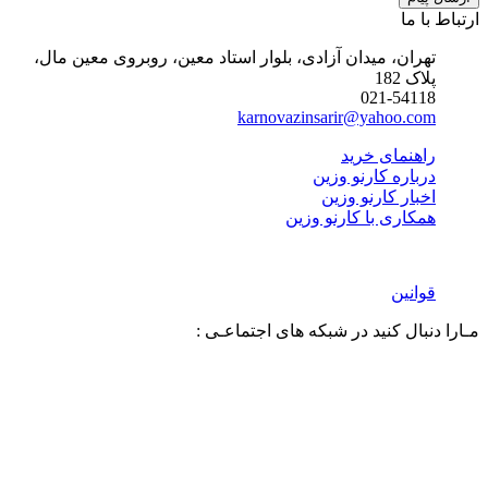
ارتباط با ما
تهران، میدان آزادی، بلوار استاد معین، روبروی معین مال،
پلاک 182
021-54118
karnovazinsarir@yahoo.com
راهنمای خرید
درباره کارنو وزین
اخبار کارنو وزین
همکاری با کارنو وزین
قوانین
مـارا دنبال کنید در شبکه های اجتماعـی :