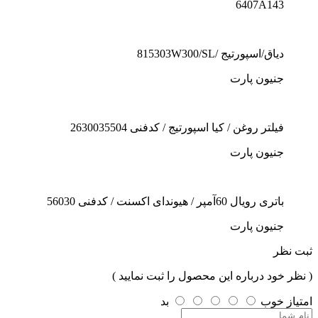
6407A143
دیاق/اسپورتیج /815303W300/SL
جنیون پارت
فیلتر روغن / کیا اسپورتیج / کدفنی 2630035504
جنیون پارت
باتری رویال 60آمپر / هیوندای اکسنت / کدفنی 56030
جنیون پارت
ثبت نظر
( نظر خود درباره این محصول را ثبت نمایید )
امتیاز
خوب
بد