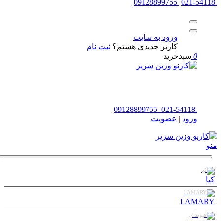
09128899755
021-54118
ورود به سایت
کاربر جدیدی هستم؟
ثبت نام
0
سبدخرید
صفحه اصلی
بلاگ
محصولات
خودروها
پیگیری سفارش
درباره ما
تماس با ما
09128899755
021-54118
ورود
|
عضویت
منو
کیا
LAMARY