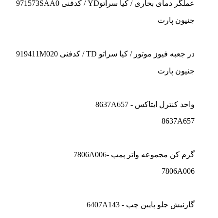
عملگر دمای بخاری / کیا سراتوYD / کدفنی 971573SAA0
جنیون پارت
در جعبه فیوز موتور / کیا سراتو TD / کدفنی 919411M020
جنیون پارت
واحد کنترل ايتاکس - 8637A657
8637A657
گرم کن مجموعه واتر پمپ -7806A006
7806A006
گارنيش جلو پايين چپ - 6407A143