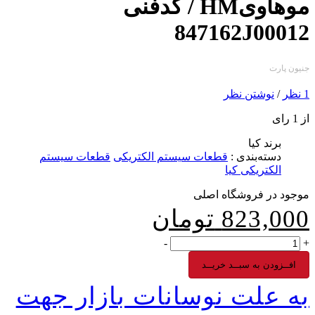
موهاویHM / کدفنی
847162J00012
جنیون پارت
1 نظر
/
نوشتن نظر
از 1 رای
برند
کیا
دسته‌بندی
:
قطعات سیستم الکتریکی
قطعات سیستم
الکتریکی کیا
موجود در فروشگاه اصلی
823,000
تومان
-
+
افــزودن به سبــد خریــد
به علت نوسانات بازار جهت