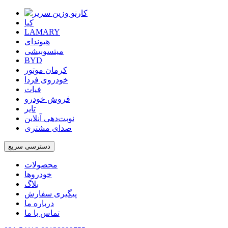
کیا
LAMARY
هیوندای
میتسوبیشی
BYD
کرمان موتور
خودروی فردا
فیات
فروش خودرو
تایر
نوبت‌دهی آنلاین
صدای مشتری
دسترسی سریع
محصولات
خودروها
بلاگ
پیگیری سفارش
درباره ما
تماس با ما