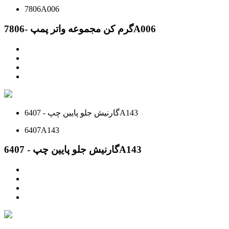
7806A006
گرم کن مجموعه واتر پمپ -7806A006
گارنيش جلو پايين چپ - 6407A143
6407A143
گارنيش جلو پايين چپ - 6407A143