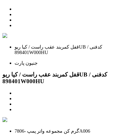
قفل کمربند عقب راست / کیا ریوUB / کدفنی
898401W000HU
جنیون پارت
قفل کمربند عقب راست / کیا ریوUB / کدفنی
898401W000HU
گرم کن مجموعه واتر پمپ -7806A006