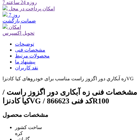
7 روزه 24 ساعته
امکان پرداخت در محل
7 روز
ضمانت بازگشت
امکان
تحویل اکسپرس
توضیحات
مشخصات فنی
محصولات مرتبط
پیشنهاد ما
نقد کاربران
زه آبكاري دور اگزوز راست مناسب برای خودروهای کیا کادنزاVG
مشخصات فنی
زه آبكاری دور اگزوز راست /
کیا کادنزاVG / کد فنی 866623R100
مشخصات محصول
ساخت کشور
کره
گارانتی