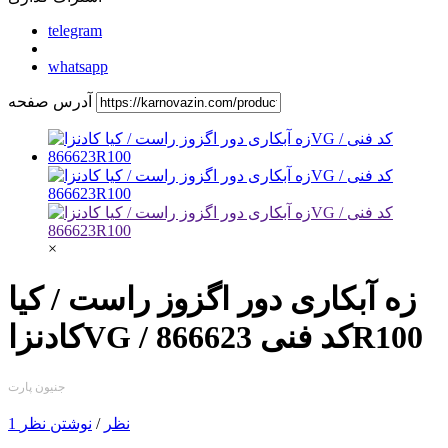
telegram
whatsapp
آدرس صفحه
×
زه آبكاری دور اگزوز راست / کیا
کادنزاVG / کد فنی 866623R100
جنیون پارت
1 نظر
/
نوشتن نظر