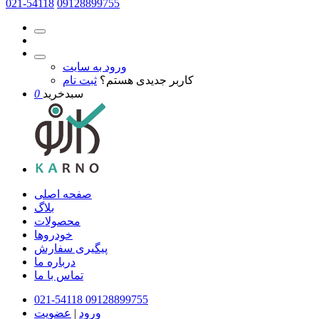
021-54118
09128899755
ورود به سایت
کاربر جدیدی هستم؟
ثبت نام
سبدخرید
0
صفحه اصلی
بلاگ
محصولات
خودروها
پیگیری سفارش
درباره ما
تماس با ما
021-54118
09128899755
ورود
|
عضویت