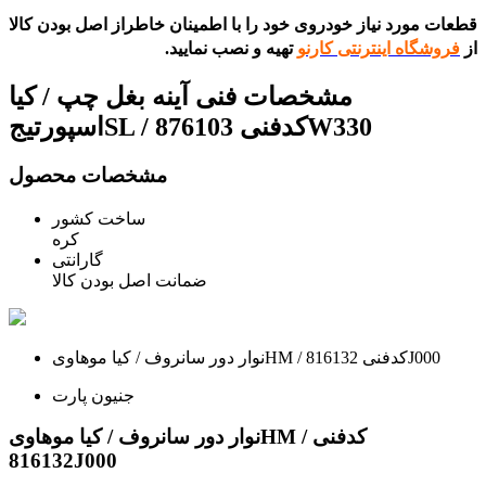
قطعات مورد نیاز خودروی خود را با اطمینان خاطراز اصل بودن کالا
از
فروشگاه اینترنتی کارنو
تهیه و نصب نمایید.
مشخصات فنی
آینه بغل چپ / کیا
اسپورتیجSL / کدفنی 876103W330
مشخصات محصول
ساخت کشور
کره
گارانتی
ضمانت اصل بودن کالا
نوار دور سانروف / کیا موهاویHM / کدفنی 816132J000
جنیون پارت
نوار دور سانروف / کیا موهاویHM / کدفنی
816132J000