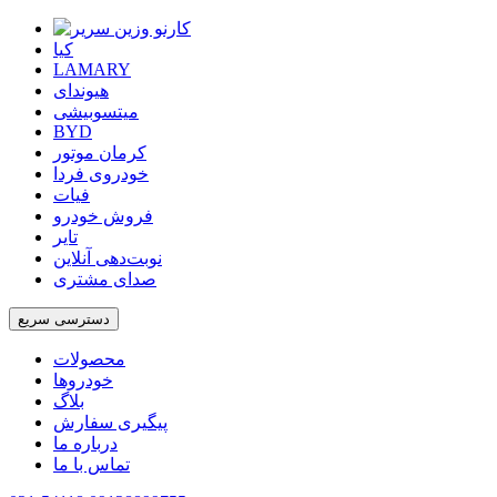
کیا
LAMARY
هیوندای
میتسوبیشی
BYD
کرمان موتور
خودروی فردا
فیات
فروش خودرو
تایر
نوبت‌دهی آنلاین
صدای مشتری
دسترسی سریع
محصولات
خودروها
بلاگ
پیگیری سفارش
درباره ما
تماس با ما