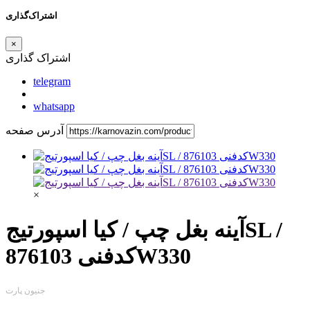
اشتراک‌گذاری
×
اشتراک گذاری
telegram
whatsapp
آدرس صفحه
×
آینه بغل چپ / کیا اسپورتیجSL /
کدفنی 876103W330
جنیون پارت