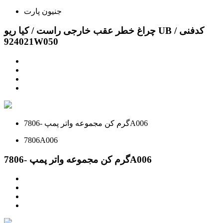
جنیون پارت
چراغ خطر عقب خارجی راست / کیا ریو UB / کدفنی
924021W050
گرم کن مجموعه واتر پمپ -7806A006
7806A006
گرم کن مجموعه واتر پمپ -7806A006