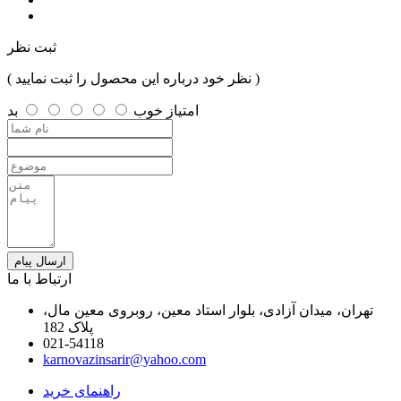
ثبت نظر
( نظر خود درباره این محصول را ثبت نمایید )
امتیاز
خوب
بد
ارسال پیام
ارتباط با ما
تهران، میدان آزادی، بلوار استاد معین، روبروی معین مال،
پلاک 182
021-54118
karnovazinsarir@yahoo.com
راهنمای خرید