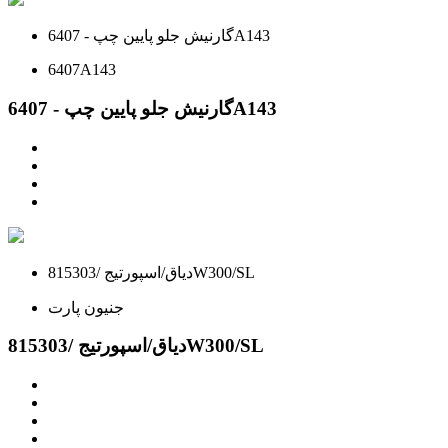
گارنيش جلو پايين چپ - 6407A143
6407A143
گارنيش جلو پايين چپ - 6407A143
دیاق/اسپورتیج /815303W300/SL
جنیون پارت
دیاق/اسپورتیج /815303W300/SL