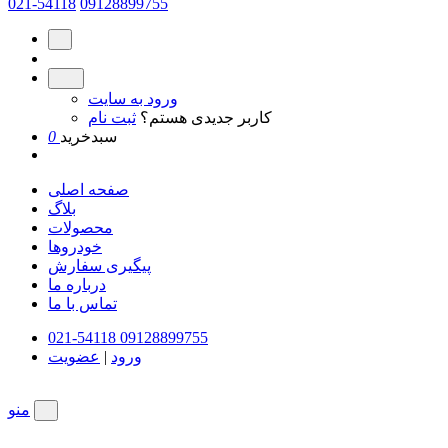
021-54118
09128899755
ورود به سایت
کاربر جدیدی هستم؟
ثبت نام
سبدخرید
0
صفحه اصلی
بلاگ
محصولات
خودروها
پیگیری سفارش
درباره ما
تماس با ما
021-54118
09128899755
ورود
|
عضویت
منو