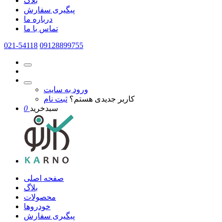
بلاگ
پیگیری سفارش
درباره ما
تماس با ما
021-54118
09128899755
ورود به سایت
کاربر جدیدی هستم؟
ثبت نام
سبدخرید
0
صفحه اصلی
بلاگ
محصولات
خودروها
پیگیری سفارش